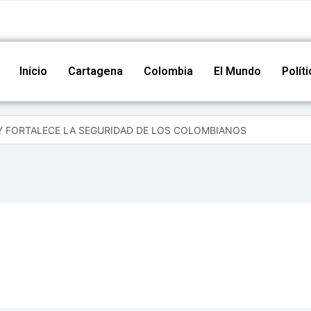
Inicio
Cartagena
Colombia
El Mundo
Polít
Y FORTALECE LA SEGURIDAD DE LOS COLOMBIANOS
 y la protección de los líderes comunales en Cartagena
ectoral en Cartagena y brinda apoyo a adultos mayores
lombianidad con conversatorio sobre saberes ancestrales y diversid
re con normalidad en Cartagena durante seguimiento nacional de se
ventivas frente a delitos electorales en el marco del Plan Democracia
ía Nacional fortalece el bienestar infantil con actividades recreativas
upefacientes, un arma de fuego y munición en el barrio La María
la protección de líderes sociales en Mesa Territorial de Derechos Hu