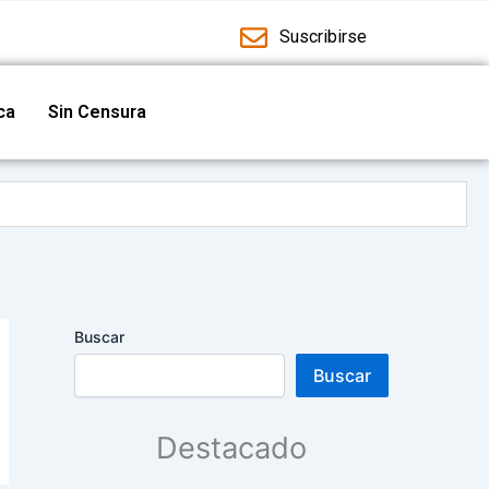
Suscribirse
ica
Sin Censura
ad cultural
guridad
Buscar
Buscar
 y deportivas
Destacado
manos