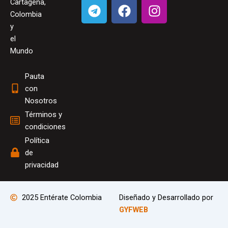
T
F
I
Cartagena,
e
a
n
Colombia
l
c
s
y
el
e
e
t
Mundo
g
b
a
r
o
g
Pauta
a
o
r
con
m
k
a
Nosotros
m
Términos y
condiciones
Política
de
privacidad
2025 Entérate Colombia
Diseñado y Desarrollado por
GYFWEB