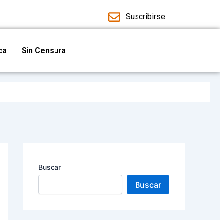
Suscribirse
ica
Sin Censura
ad cultural
guridad
Buscar
Buscar
 y deportivas