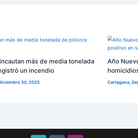
ncautan más de media tonelada
Año Nuevo
egistró un incendio
homicidios
diciembre 30, 2025
Cartagena
,
Se