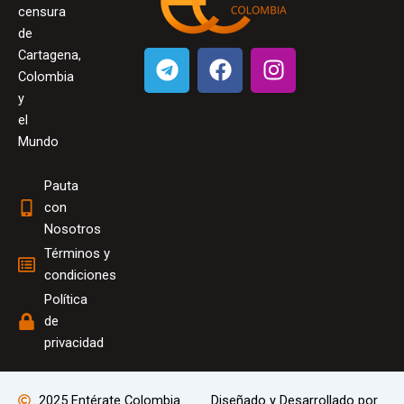
censura
de
T
F
I
Cartagena,
e
a
n
Colombia
l
c
s
y
el
e
e
t
Mundo
g
b
a
r
o
g
Pauta
a
o
r
con
m
k
a
Nosotros
m
Términos y
condiciones
Política
de
privacidad
2025 Entérate Colombia
Diseñado y Desarrollado por