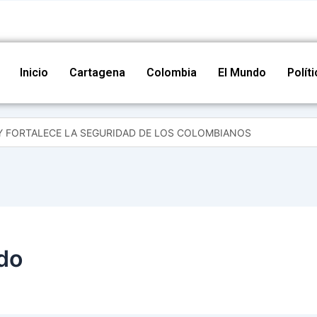
Inicio
Cartagena
Colombia
El Mundo
Polít
Y FORTALECE LA SEGURIDAD DE LOS COLOMBIANOS
 y la protección de los líderes comunales en Cartagena
ectoral en Cartagena y brinda apoyo a adultos mayores
lombianidad con conversatorio sobre saberes ancestrales y diversid
re con normalidad en Cartagena durante seguimiento nacional de se
ventivas frente a delitos electorales en el marco del Plan Democracia
do
ía Nacional fortalece el bienestar infantil con actividades recreativas
upefacientes, un arma de fuego y munición en el barrio La María
la protección de líderes sociales en Mesa Territorial de Derechos Hu