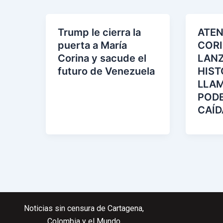
Atlético elimina al Barcelona y avanza a
Trump le cierra la
ATEN
puerta a María
COR
Corina y sacude el
LAN
futuro de Venezuela
HIST
LLAM
PODE
CAÍD
Noticias sin censura de Cartagena,
Colombia y el Mundo