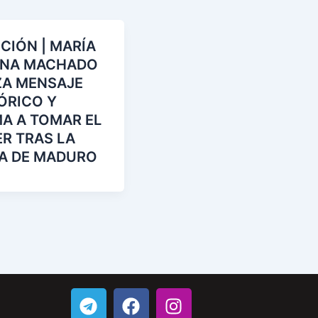
 semifinales de la Champions League
CIÓN | MARÍA
INA MACHADO
ZA MENSAJE
ÓRICO Y
A A TOMAR EL
R TRAS LA
A DE MADURO
T
F
I
e
a
n