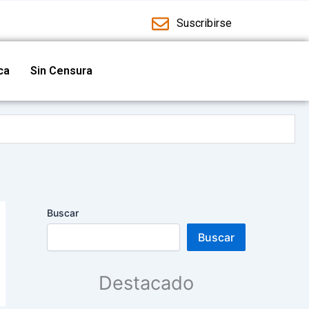
Suscribirse
ica
Sin Censura
ad cultural
guridad
Buscar
Buscar
 y deportivas
Destacado
manos