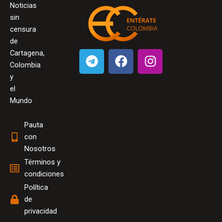
Noticias
sin
censura
de
T
F
I
Cartagena,
e
a
n
Colombia
l
c
s
y
el
e
e
t
Mundo
g
b
a
r
o
g
Pauta
a
o
r
con
m
k
a
Nosotros
m
Términos y
condiciones
Política
de
privacidad