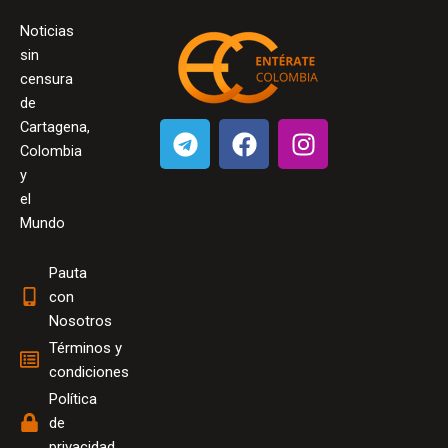
Noticias
sin
censura
de
T
F
I
Cartagena,
e
a
n
Colombia
l
c
s
y
el
e
e
t
Mundo
g
b
a
r
o
g
Pauta
a
o
r
con
m
k
a
Nosotros
m
Términos y
condiciones
Política
de
privacidad