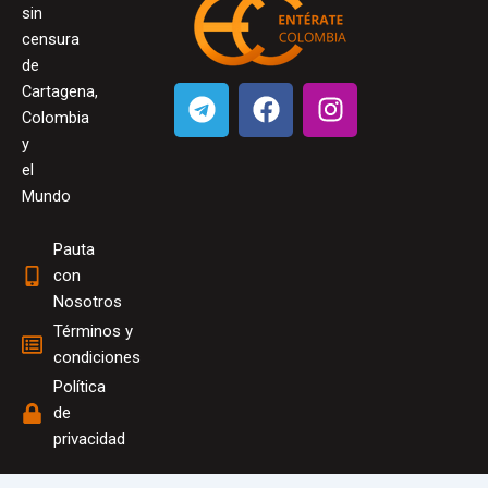
sin
censura
de
T
F
I
Cartagena,
e
a
n
Colombia
l
c
s
y
el
e
e
t
Mundo
g
b
a
r
o
g
Pauta
a
o
r
con
m
k
a
Nosotros
m
Términos y
condiciones
Política
de
privacidad