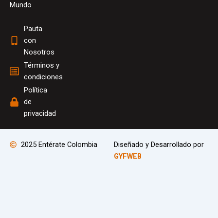
Mundo
g
b
a
r
o
g
Pauta
a
o
r
con
m
k
a
Nosotros
m
Términos y
condiciones
Política
de
privacidad
2025 Entérate Colombia
Diseñado y Desarrollado por
GYFWEB