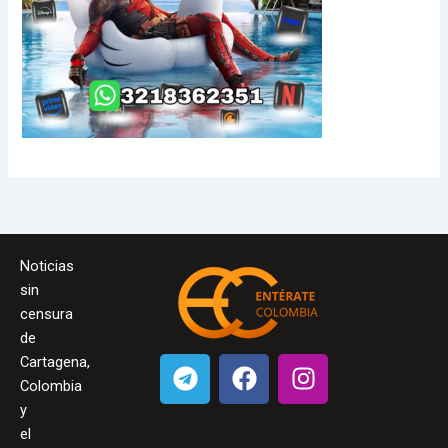
Noticias
sin
censura
de
T
F
I
Cartagena,
e
a
n
Colombia
l
c
s
y
el
e
e
t