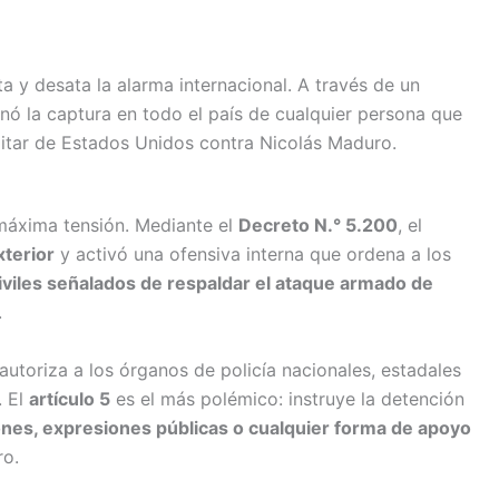
la protección de líderes sociales en Mesa Territorial de Derechos Hu
 y desata la alarma internacional. A través de un
enó la captura en todo el país de cualquier persona que
itar de Estados Unidos contra Nicolás Maduro.
máxima tensión. Mediante el
Decreto N.° 5.200
, el
terior
y activó una ofensiva interna que ordena a los
civiles señalados de respaldar el ataque armado de
.
 autoriza a los órganos de policía nacionales, estadales
. El
artículo 5
es el más polémico: instruye la detención
nes, expresiones públicas o cualquier forma de apoyo
ro.