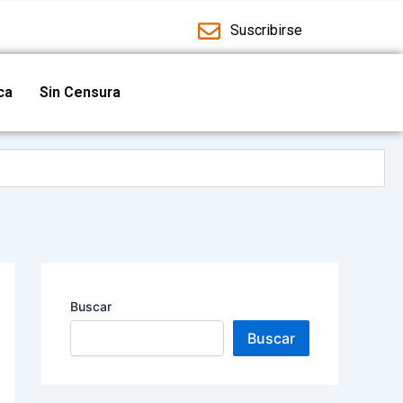
Suscribirse
ica
Sin Censura
ad cultural
guridad
Buscar
Buscar
 y deportivas