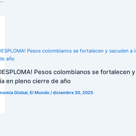
 a los fogones: murió “El Bony”, boxeador cartagenero y dueño del emblemático restaurante de Bocagrande
 DESPLOMA! Pesos colombianos se fortalecen y
a en pleno cierre de año
nomía Global
,
El Mundo
/
diciembre 30, 2025