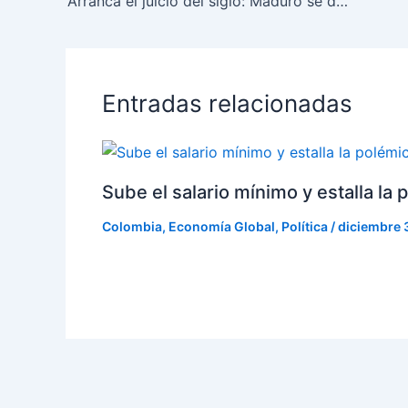
Arranca el juicio del siglo: Maduro se declara no culpable ante tribunal de EE.UU
Entradas relacionadas
Sube el salario mínimo y estalla la
Colombia
,
Economía Global
,
Política
/
diciembre 