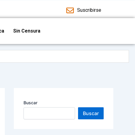
Suscribirse
ica
Sin Censura
ad cultural
guridad
Buscar
Buscar
 y deportivas